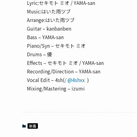
Lyric:セキモト ミオ / YAMA-san
Music:はいた雨ツブ
Arrange:はいた雨ツブ
Guitar – kanbanben
Bass – YAMA-san
Piano/Syn – セキモト ミオ
Drums – 優
Effects – セキモト ミオ / YAMA-san
Recording/Direction – YAMA-san
Vocal Edit – 4sh(
/ @4shxx
)
Mixing/Mastering – izumi
新着