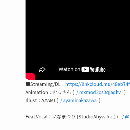
■Streaming/DL：
https://linkcloud.mu/48eb74
Animation：むっさん (
/ mxmod2os3qjadhv
)
Illust：A.YAMI (
/ ayaminakazawa
)
Feat.Vocal：いなまつり (StudioAbyss Inc.) (
/ @