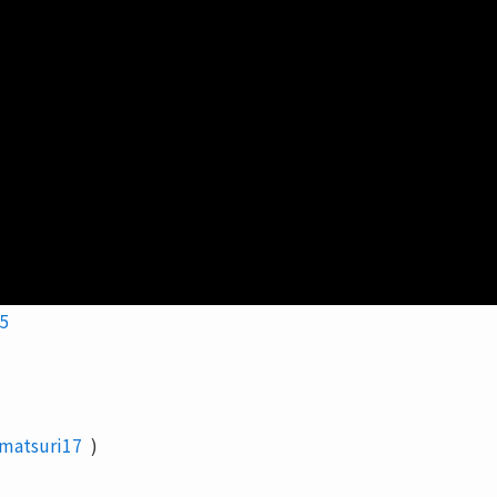
f5
matsuri17
)