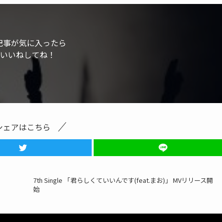
記事が気に入ったら
いいねしてね！
シェアはこちら
7th Single 「君らしくていいんです(feat.まお)」 MVリリース開
始