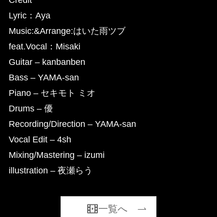
Lyric：Aya
Music:&Arrange:はいた雨ツブ
feat.Vocal：Misaki
Guitar – kanbanben
Bass – YAMA-san
Piano – セキモト ミオ
Drums – 優
Recording/Direction – YAMA-san
Vocal Edit – 4sh
Mixing/Mastering – izumi
illustration – 夜瀬らう
一覧へ