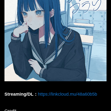
Streaming/DL：
https://linkcloud.mu/48a60b5b
Credit